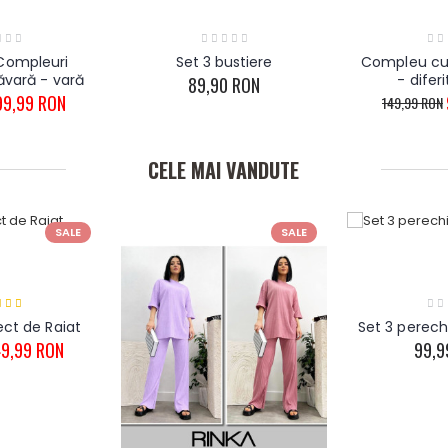
Compleuri
Set 3 bustiere
Compleu cu 
ăvară - vară
- diferi
89,90 RON
99,99 RON
149,99 RON
CELE MAI VANDUTE
SALE
SALE
ect de Raiat
Set 3 perechi
9,99 RON
99,9