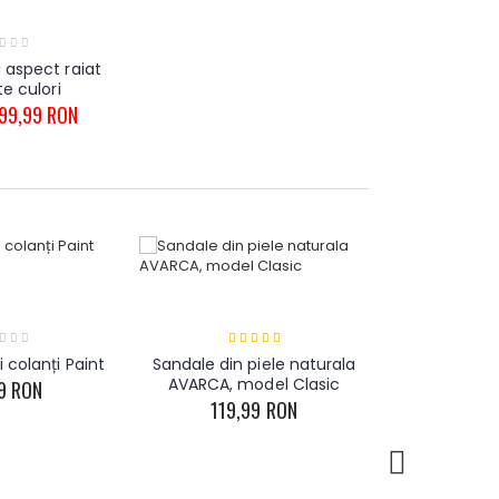
aspect raiat
Tricou T
te culori
colanți - d
99,99 RON
59,
 colanți Paint
Sandale din piele naturala
Sandale din 
AVARCA, model Clasic
, AVARC
9 RON
119,99 RON
155,