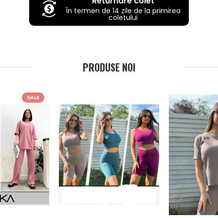
Returnare colet
În termen de 14 zile de la primirea
coletului
PRODUSE NOI
SALE