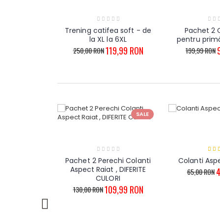
atifea soft -
Trening catifea soft - de
Pachet 2 
L - 6XL
la XL la 6XL
pentru prim
9,99 RON
119,99 RON
250,00 RON
199,99 RON
SALE
SALE
i colanti cu
Pachet 2 Perechi Colanti
Colanti Asp
t scurți ,
Aspect Raiat , DIFERITE
4
65,00 RON
 culori
CULORI
9,99 RON
109,99 RON
130,00 RON