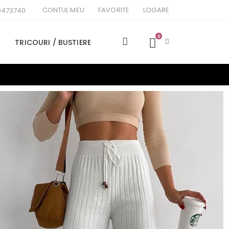
CONTUL MEU
FAVORITE
LOGARE
0473740
0
TRICOURI / BUSTIERE