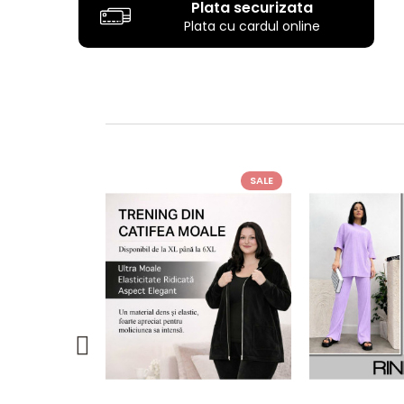
Plata securizata
Plata cu cardul online
SALE
SALE