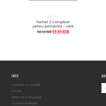
Pachet 2 Compleuri
pentru primăvară - vară
99,99 RON
199,99 RON
INFO
AB
Termeni si conditii
Livrare
Returnare produse
Confidentialitate