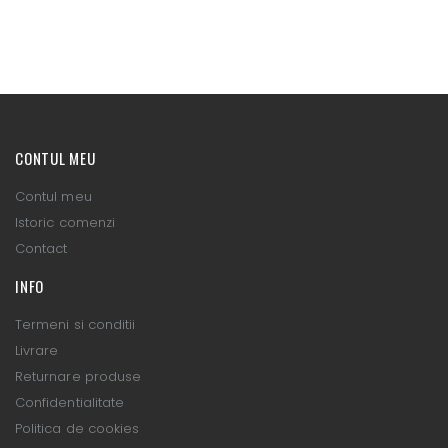
CONTUL MEU
Contul meu
Istoric comenzi
Contact
INFO
Termeni si conditii
Livrare
Returnare produse
Confidentialitate
Politica de cookies