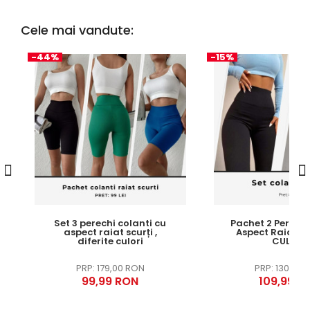
Cele mai vandute:
-44%
-15%
Set 3 perechi colanti cu
Pachet 2 Perechi
aspect raiat scurți ,
Aspect Raiat , 
diferite culori
CULORI
179,00 RON
130,00 
99,99 RON
109,99 R