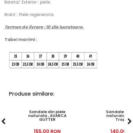
Bareta/ Exterior : piele.
Brant : Piele regenerata.
Termen de livrare : 10 zile lucratoare.
Tabel marimi :
Produse similare:
Sandale din piele
Sandale din 
naturala , AVARCA
naturala, A
GLITTER
Tropical
155,00 RON
140,00 R