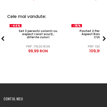
Cele mai vandute:
-44%
-15%
Set 3 perechi colanti cu
Pachet 2 Perechi
aspect raiat scurți ,
Aspect Raiat , 
diferite culori
CULORI
179,00 RON
130,00 
99,99 RON
109,99 R
CONTUL MEU