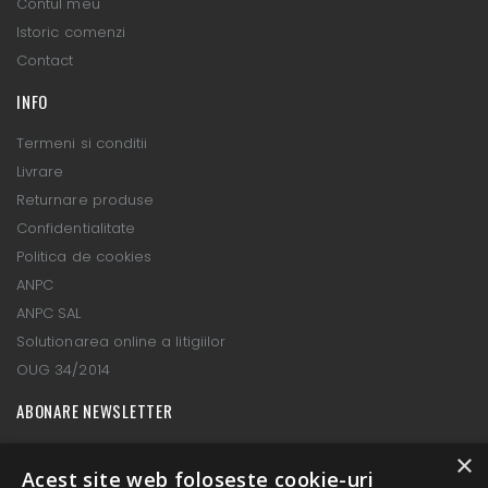
Contul meu
Istoric comenzi
Contact
INFO
Termeni si conditii
Livrare
Returnare produse
Confidentialitate
Politica de cookies
ANPC
ANPC SAL
Solutionarea online a litigiilor
OUG 34/2014
ABONARE NEWSLETTER
×
ABONEAZA-TE
Acest site web folosește cookie-uri