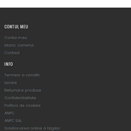
CONTUL MEU
Contul meu
Istoric comenzi
Contact
INFO
Termeni si conditii
Livrare
Returnare produse
Confidentialitate
Politica de cookies
ANPC
ANPC SAL
Solutionarea online a litigiilor